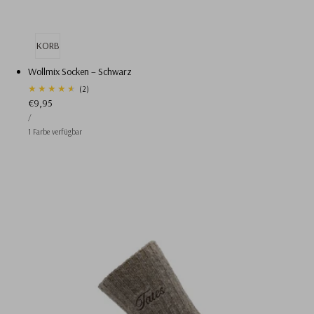
EN WARENKORB
AUSVERKAUFT
Wollmix Socken – Schwarz
2
(2)
Regulärer
€9,95
Gesamtbewertungen
STÜCKPREIS
Preis
PRO
/
1 Farbe verfügbar