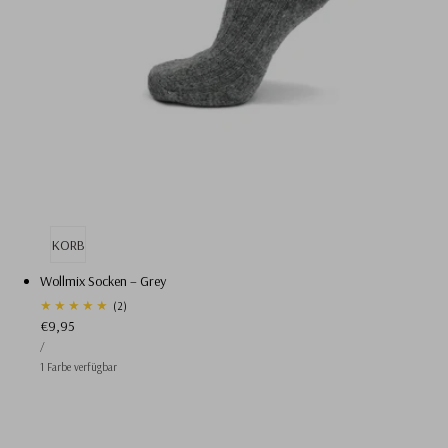
EN WARENKORB
AUSVERKAUFT
Wollmix Socken – Grey
2
(2)
Regulärer
€9,95
Gesamtbewertungen
STÜCKPREIS
Preis
PRO
/
1 Farbe verfügbar