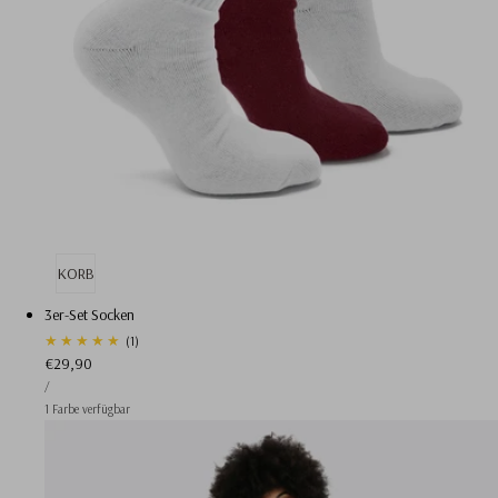
EN WARENKORB
AUSVERKAUFT
3er-Set Socken
1
(1)
Regulärer
€29,90
Gesamtbewertungen
STÜCKPREIS
Preis
PRO
/
1 Farbe verfügbar