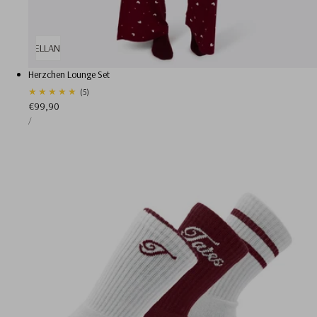
SCHNELLANSICHT
Herzchen Lounge Set
5
(5)
Regulärer
€99,90
Gesamtbewertungen
STÜCKPREIS
Preis
PRO
/