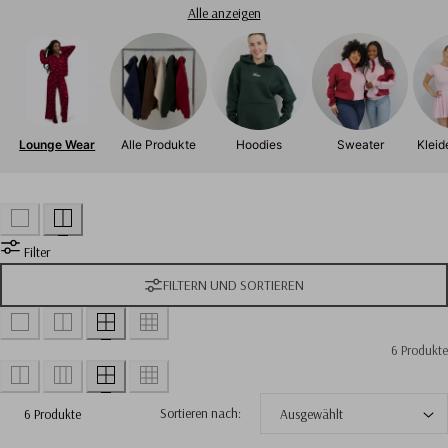
e
Alle anzeigen
k
t
i
Lounge Wear
Alle Produkte
Hoodies
Sweater
Kleid
o
n
:
Filter
FILTERN UND SORTIEREN
6 Produkte
Sortieren nach:
6 Produkte