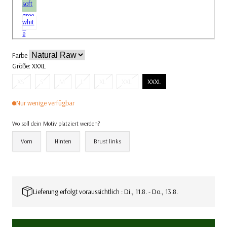
soft
gree
whit
n
e
Farbe
Größe:
XXXL
Variante
Variante
Variante
Variante
Variante
Variante
XS
S
M
L
XL
XXL
XXXL
ausverkauft
ausverkauft
ausverkauft
ausverkauft
ausverkauft
ausverkauft
Nur wenige verfügbar
oder
oder
oder
oder
oder
oder
nicht
nicht
nicht
nicht
nicht
nicht
Wo soll dein Motiv platziert werden?
verfügbar
verfügbar
verfügbar
verfügbar
verfügbar
verfügbar
Vorn
Hinten
Brust links
Lieferung erfolgt voraussichtlich : Di., 11.8. - Do., 13.8.