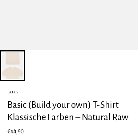
TATES
Basic (Build your own) T-Shirt
Klassische Farben – Natural Raw
Regulärer
€44,90
STÜCKPREIS