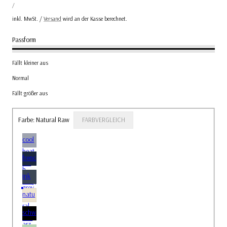
Preis
PRO
/
inkl. MwSt. /
Versand
wird an der Kasse berechnet.
Passform
Fällt kleiner aus
Normal
Fällt größer aus
Farbe:
Natural Raw
FARBVERGLEICH
cool
heat
frenc
her
h
grey
ink
navy
grey
natu
ral
schw
raw
arz