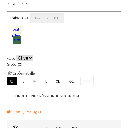
Fällt größer aus
Farbe:
Olive
FARBVERGLEICH
past
ellgel
olive
b
Farbe
Größe:
XS
Größentabelle
Variante
XS
S
M
L
XL
XXL
XXXL
ausverkauft
oder
FINDE DEINE GRÖSSE IN 10 SEKUNDEN
nicht
verfügbar
Nur wenige verfügbar