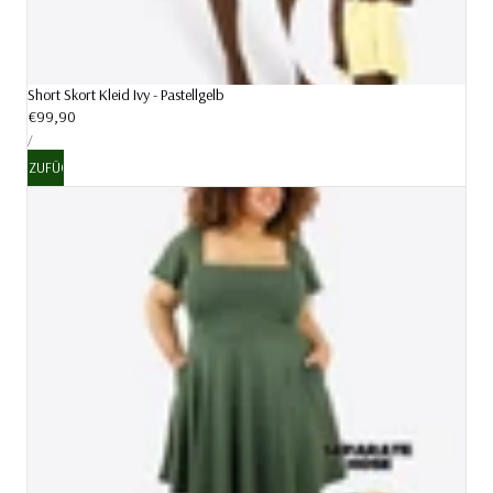
Short Skort Kleid Ivy - Pastellgelb
Regulärer
€99,90
STÜCKPREIS
Preis
PRO
/
HINZUFÜGEN