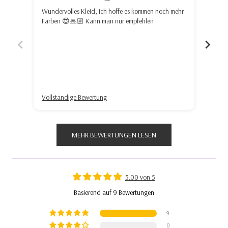
Wundervolles Kleid, ich hoffe es kommen noch mehr
Absolutes Li
Farben 😍🙏🏼 Kann man nur empfehlen
sieht
Farbe
Vollständige Bewertung
Volls
MEHR BEWERTUNGEN LESEN
5.00 von 5
Basierend auf 9 Bewertungen
9
0