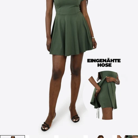
Video
abspielen
1
/
7