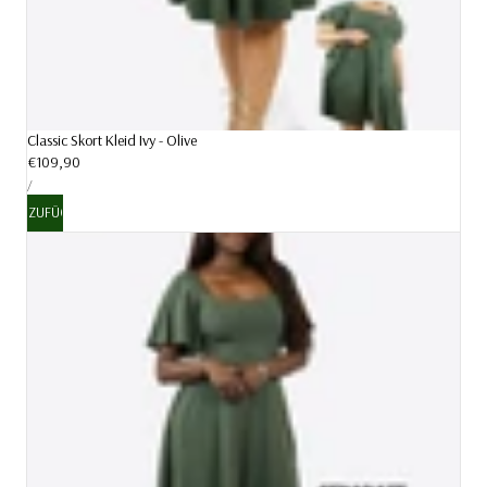
Classic Skort Kleid Ivy - Olive
Regulärer
€109,90
STÜCKPREIS
Preis
PRO
/
HINZUFÜGEN