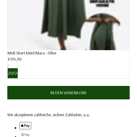
Midi Skort Kleid Mara - Olive
Regulärer
€119,90
STÜCKPREIS
Preis
PRO
/
HINZUFÜGEN
IN DEN WARENKORB
Wir akzeptieren zahlreiche, sichere Zahlarten, u.a.: