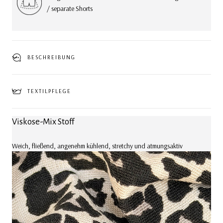
/ separate Shorts
BESCHREIBUNG
TEXTILPFLEGE
Viskose-Mix Stoff
Weich, fließend, angenehm kühlend, stretchy und atmungsaktiv