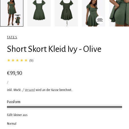
TATES
Short Skort Kleid Ivy - Olive
9
(9)
Gesamtbewertungen
Regulärer
€99,90
STÜCKPREIS
Preis
PRO
/
inkl. MwSt. /
Versand
wird an der Kasse berechnet.
Passform
Fällt kleiner aus
Normal